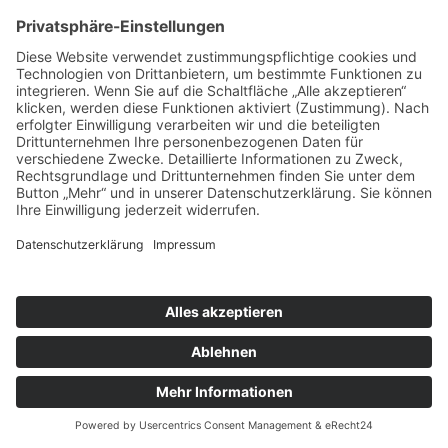
Preise und Saisonzeiten
Unseren Service
Freiplätze
Bahnreisen
Copyright © 2024 Auf Klassenfahrt mit der Klasse on
Tour-GmbH. Alle Rechte vorbehalten.
Startseite
Erste Informationen
Deutschland
Europa
Städtetouren
Sport & Aktionen
CenterParcs
Landal Ferienparks
AGB
Impressum / Datenschutzerklärung
Anmelde-Formular
Reservierungsanfrage
Kontakt