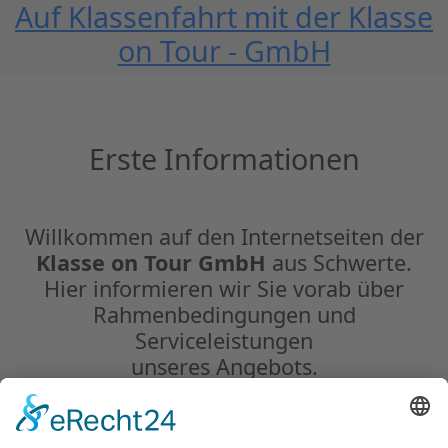
Auf Klassenfahrt mit der Klasse
on Tour - GmbH
Erste Informationen
Willkommen auf den Internetseiten der
Klasse on Tour GmbH
aus Schwerte.
Hier informieren wir Sie vorab über
Rahmenbedingungen und
Serviceleistungen
unseres Angebots.
Im Einzelnen erfahren Sie mehr über
Unsere Reiseziele