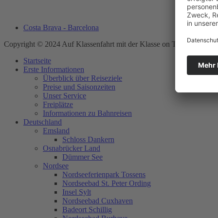
Costa Brava - Barcelona
Copyright © 2024 Auf Klassenfahrt mit der Klasse on Tour-GmbH. Al
Startseite
Erste Informationen
Überblick über Reiseziele
Preise und Saisonzeiten
Unser Service
Freiplätze
Informationen zu Bahnreisen
Deutschland
Emsland
Schloss Dankern
Osnabrücker Land
Dümmer See
Nordsee
Nordseeferienpark Tossens
Nordseebad St. Peter Ording
Insel Sylt
Nordseebad Cuxhaven
Badeort Schillig