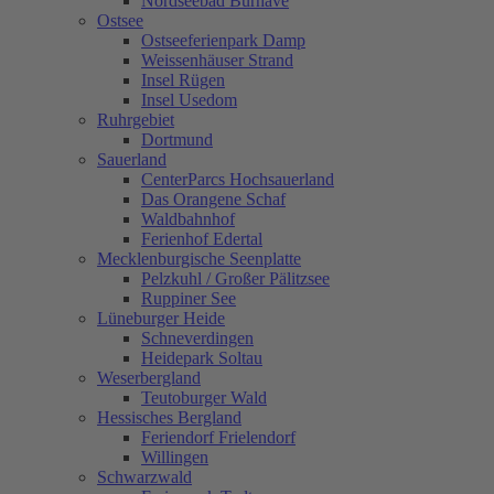
Nordseebad Burhave
Ostsee
Ostseeferienpark Damp
Weissenhäuser Strand
Insel Rügen
Insel Usedom
Ruhrgebiet
Dortmund
Sauerland
CenterParcs Hochsauerland
Das Orangene Schaf
Waldbahnhof
Ferienhof Edertal
Mecklenburgische Seenplatte
Pelzkuhl / Großer Pälitzsee
Ruppiner See
Lüneburger Heide
Schneverdingen
Heidepark Soltau
Weserbergland
Teutoburger Wald
Hessisches Bergland
Feriendorf Frielendorf
Willingen
Schwarzwald