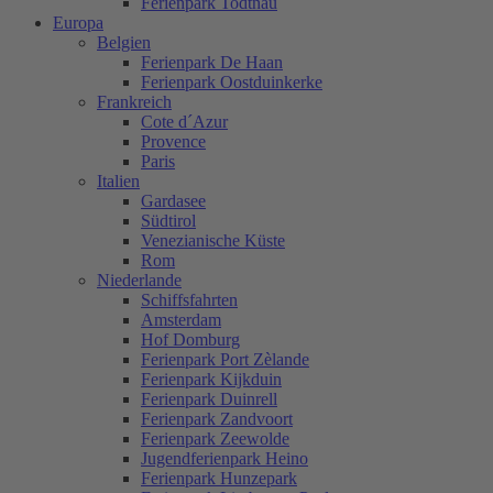
Ferienpark Todtnau
Europa
Belgien
Ferienpark De Haan
Ferienpark Oostduinkerke
Frankreich
Cote d´Azur
Provence
Paris
Italien
Gardasee
Südtirol
Venezianische Küste
Rom
Niederlande
Schiffsfahrten
Amsterdam
Hof Domburg
Ferienpark Port Zèlande
Ferienpark Kijkduin
Ferienpark Duinrell
Ferienpark Zandvoort
Ferienpark Zeewolde
Jugendferienpark Heino
Ferienpark Hunzepark