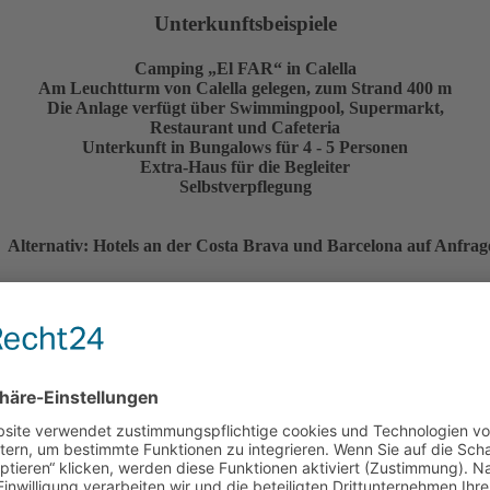
Unterkunftsbeispiele
Camping „El FAR“ in Calella
Am Leuchtturm von Calella gelegen, zum Strand 400 m
Die Anlage verfügt über Swimmingpool, Supermarkt,
Restaurant und Cafeteria
Unterkunft in Bungalows für 4 - 5 Personen
Extra-Haus für die Begleiter
Selbstverpflegung
Alternativ: Hotels an der Costa Brava und Barcelona auf Anfrag
Sie erhalten ein individuelles Angebot.