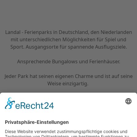
Landal - Ferienparks in Deutschland, den Niederlanden
mit unterschiedlichen Möglichkeiten für Spiel und
Sport. Ausgangsorte für spannende Ausflugsziele.
Ansprechende Bungalows und Ferienhäuser.
Jeder Park hat seinen eigenen Charme und ist auf seine
Weise einzigartig.
Sie erhalten für Ihr gewähltes Ziel ein individuelles
Angebot!
Wählen Sie bitte aus den Parks in
Deutschland
und den
Niederlanden
.