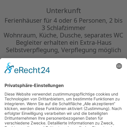
Unterkunft
Ferienhäuser für 4 oder 6 Personen, 2 bis
3 Schlafzimmer
Wohnraum, Küche, Dusche, separates WC
Begleiter erhalten ein Extra-Haus
Selbstverpflegung, Verpflegung möglich
Sie erhalten ein individuelles Angebot.
Buchungsanfrage