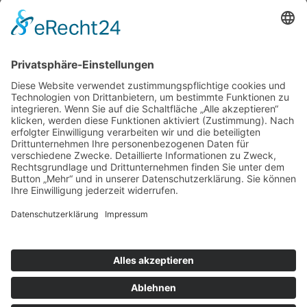
De Kempervennen
Belgien
Oostduinkerke
De Haan
De Vossemeren
Deutschland
Nordseeküste
Lüneburger Heide
Hochsauerland
Bostalsee
Allgäu
Landal Ferienparks
Deutschland
Ferienresort Bad Bentheim
Niederlande
Hof Domburg
Water Village / Kamperland
Kijkduin / Den Haag
Marinapark Volendam
Ferienzentrum Hunzepark
AGB
Formblatt nach § 651a BGB
Impressum / Datenschutzerklärung
Anmelde-Formular
Reservierungsanfrage