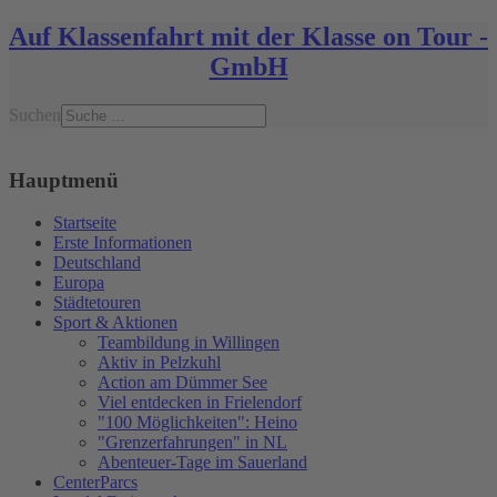
Auf Klassenfahrt mit der Klasse on Tour -
GmbH
Suchen
Hauptmenü
Startseite
Erste Informationen
Deutschland
Europa
Städtetouren
Sport & Aktionen
Teambildung in Willingen
Aktiv in Pelzkuhl
Action am Dümmer See
Viel entdecken in Frielendorf
"100 Möglichkeiten": Heino
"Grenzerfahrungen" in NL
Abenteuer-Tage im Sauerland
CenterParcs