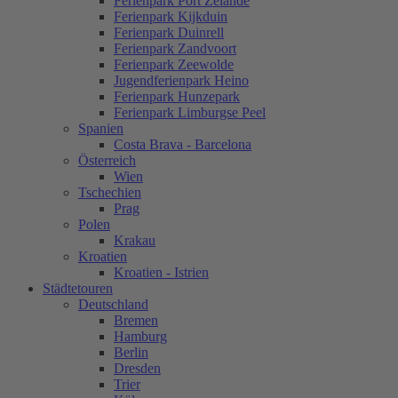
Ferienpark Port Zèlande
Ferienpark Kijkduin
Ferienpark Duinrell
Ferienpark Zandvoort
Ferienpark Zeewolde
Jugendferienpark Heino
Ferienpark Hunzepark
Ferienpark Limburgse Peel
Spanien
Costa Brava - Barcelona
Österreich
Wien
Tschechien
Prag
Polen
Krakau
Kroatien
Kroatien - Istrien
Städtetouren
Deutschland
Bremen
Hamburg
Berlin
Dresden
Trier