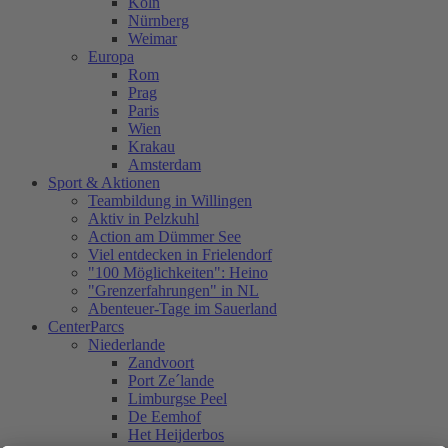
Köln
Nürnberg
Weimar
Europa
Rom
Prag
Paris
Wien
Krakau
Amsterdam
Sport & Aktionen
Teambildung in Willingen
Aktiv in Pelzkuhl
Action am Dümmer See
Viel entdecken in Frielendorf
"100 Möglichkeiten": Heino
"Grenzerfahrungen" in NL
Abenteuer-Tage im Sauerland
CenterParcs
Niederlande
Zandvoort
Port Ze´lande
Limburgse Peel
De Eemhof
Het Heijderbos