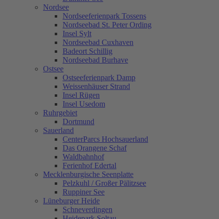
Nordsee
Nordseeferienpark Tossens
Nordseebad St. Peter Ording
Insel Sylt
Nordseebad Cuxhaven
Badeort Schillig
Nordseebad Burhave
Ostsee
Ostseeferienpark Damp
Weissenhäuser Strand
Insel Rügen
Insel Usedom
Ruhrgebiet
Dortmund
Sauerland
CenterParcs Hochsauerland
Das Orangene Schaf
Waldbahnhof
Ferienhof Edertal
Mecklenburgische Seenplatte
Pelzkuhl / Großer Pälitzsee
Ruppiner See
Lüneburger Heide
Schneverdingen
Heidepark Soltau