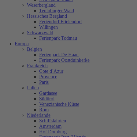
Weserbergland
Teutoburger Wald
Hessisches Bergland
Feriendorf Frielendorf
Willingen
Schwarzwald
Ferienpark Todtnau
Europa
Belgien
Ferienpark De Haan
Ferienpark Oostduinkerke
Frankreich
Cote d´Azur
Provence
Paris
Italien
Gardasee
Südtirol
Venezianische Küste
Rom
Niederlande
Schiffsfahrten
Amsterdam
Hof Domburg