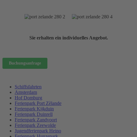
Sie erhalten ein individuelles Angebot.
Buchungsanfrage
Schiffsfahrten
Amsterdam
Hof Domburg
Ferienpark Port Zèlande
Ferienpark Kijkduin
Ferienpark Duinrell
Ferienpark Zandvoort
Ferienpark Zeewolde
Jugendferienpark Heino
Ferienpark Hunzepark