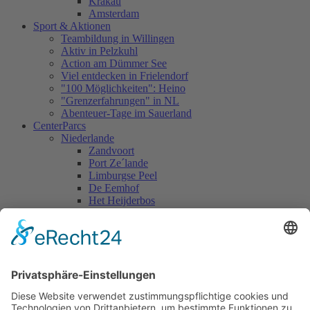
Krakau
Amsterdam
Sport & Aktionen
Teambildung in Willingen
Aktiv in Pelzkuhl
Action am Dümmer See
Viel entdecken in Frielendorf
"100 Möglichkeiten": Heino
"Grenzerfahrungen" in NL
Abenteuer-Tage im Sauerland
CenterParcs
Niederlande
Zandvoort
Port Ze´lande
Limburgse Peel
De Eemhof
Het Heijderbos
De Kempervennen
Belgien
Oostduinkerke
De Haan
De Vossemeren
Deutschland
Nordseeküste
Lüneburger Heide