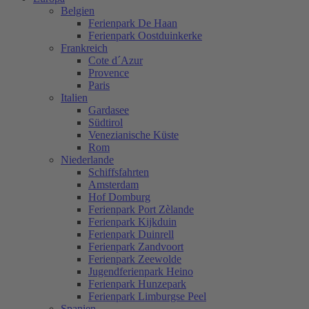
Belgien
Ferienpark De Haan
Ferienpark Oostduinkerke
Frankreich
Cote d´Azur
Provence
Paris
Italien
Gardasee
Südtirol
Venezianische Küste
Rom
Niederlande
Schiffsfahrten
Amsterdam
Hof Domburg
Ferienpark Port Zèlande
Ferienpark Kijkduin
Ferienpark Duinrell
Ferienpark Zandvoort
Ferienpark Zeewolde
Jugendferienpark Heino
Ferienpark Hunzepark
Ferienpark Limburgse Peel
Spanien