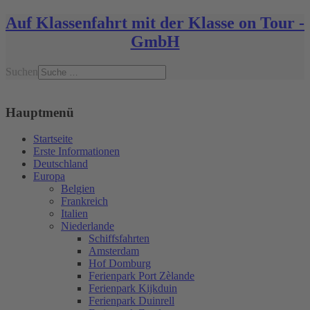
Auf Klassenfahrt mit der Klasse on Tour -
GmbH
Suchen
Hauptmenü
Startseite
Erste Informationen
Deutschland
Europa
Belgien
Frankreich
Italien
Niederlande
Schiffsfahrten
Amsterdam
Hof Domburg
Ferienpark Port Zèlande
Ferienpark Kijkduin
Ferienpark Duinrell