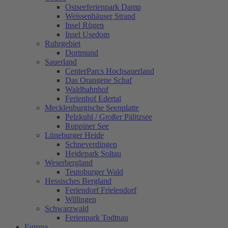
Ostseeferienpark Damp
Weissenhäuser Strand
Insel Rügen
Insel Usedom
Ruhrgebiet
Dortmund
Sauerland
CenterParcs Hochsauerland
Das Orangene Schaf
Waldbahnhof
Ferienhof Edertal
Mecklenburgische Seenplatte
Pelzkuhl / Großer Pälitzsee
Ruppiner See
Lüneburger Heide
Schneverdingen
Heidepark Soltau
Weserbergland
Teutoburger Wald
Hessisches Bergland
Feriendorf Frielendorf
Willingen
Schwarzwald
Ferienpark Todtnau
Europa